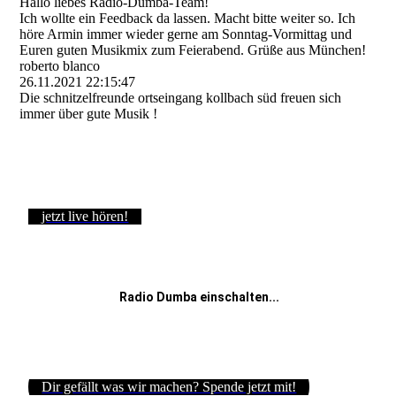
Hallo liebes Radio-Dumba-Team!
Ich wollte ein Feedback da lassen. Macht bitte weiter so. Ich
höre Armin immer wieder gerne am Sonntag-Vormittag und
Euren guten Musikmix zum Feierabend. Grüße aus München!
roberto blanco
26.11.2021
22:15:47
Die schnitzelfreunde ortseingang kollbach süd freuen sich
immer über gute Musik !
jetzt live hören!
Radio Dumba einschalten...
Dir gefällt was wir machen? Spende jetzt mit!