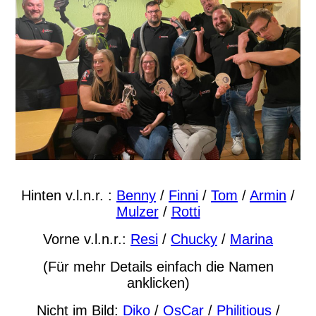
Hinten v.l.n.r. :
Benny
/
Finni
/
Tom
/
Armin
/
Mulzer
/
Rotti
Vorne v.l.n.r.:
Resi
/
Chucky
/
Marina
(Für mehr Details einfach die Namen
anklicken)
Nicht im Bild:
Diko
/
OsCar
/
Philitious
/